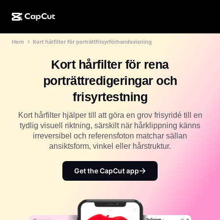
Hem
Kort hårfilter för porträttfrisyrförhandsvisning
AI-kreation
Funktioner
Om
CapCut för dator
Mallar för sociala medier
Kort hårfilter för rena
AI-design
AI-verktyg
Community
CapCut på webben
Högtidsmallar
porträttredigeringar och
Videostudio
Videoredigerare och -generator
CapCut Pad
frisyrtestning
Mer
Initiativ
AI-videogenerator
Bildredigerare och -generator
CapCut i mobilen
Kort hårfilter hjälper till att göra en grov frisyridé till en
Affiliates
tydlig visuell riktning, särskilt när hårklippning känns
AI-bildgenerator
Röstgenerator och -redigerare
Dreamina AI
irreversibel och referensfoton matchar sällan
Kalendermallar
Pionjärsprogram
ansiktsform, vinkel eller hårstruktur.
AI-bildförbättrare
Mer
Pippit-AI
Jubileumsmallar
Kreativt partnerprogram
Get the CapCut app
Dreamina Seedance 2.5
CapCuts kreativa campus
Användningsfall
Nano Banana Pro
Effektmallar
Sociala medier
Gemini Omni