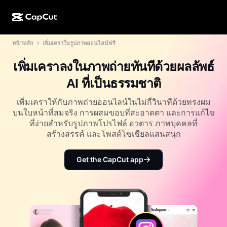
หน้าหลัก
เพิ่มเคราในรูปภาพออนไลน์ฟรี
การสร้างผลงานด้วย AI
ฟีเจอร์
เกี่ยวกับ
CapCut บนเดสก์ท็อป
แม่แบบโซเชียลมีเดีย
เพิ่มเคราลงในภาพถ่ายทันทีด้วยผลลัพธ์
การดีไซน์ด้วย AI
เครื่องมือ AI
ชุมชน
CapCut ออนไลน์
แม่แบบเทศกาลวันหยุด
AI ที่เป็นธรรมชาติ
สตูดิโอวิดีโอ
เครื่องมือสร้างและแก้ไขวิดีโอ
CapCut Pad
อื่นๆ
เพิ่มเคราให้กับภาพถ่ายออนไลน์ในไม่กี่วินาทีด้วยทรงผม
โครงการริเริ่ม
ตัวสร้างวิดีโอ AI
เครื่องมือสร้างและแก้ไขรูปภาพ
บนใบหน้าที่สมจริง การผสมขอบที่สะอาดตา และการแก้ไข
CapCut บนมือถือ
ที่ง่ายสำหรับรูปภาพโปรไฟล์ อวตาร ภาพบุคคลที่
พันธมิตร
เครื่องมือสร้างรูปภาพ AI
เครื่องมือสร้างและแก้ไขเสียงพูด
สร้างสรรค์ และโพสต์โซเชียลแสนสนุก
Dreamina AI
แม่แบบปฏิทิน
โปรแกรมไพโอเนียร์
เครื่องมือปรับปรุงรูปภาพ AI
อื่นๆ
Pippit AI
Get the CapCut app
แม่แบบวันครบรอบ
โปรแกรมพันธมิตรเพื่อการสร้างสรรค์
Dreamina Seedance 2.5
โปรแกรม CapCut Creative Campus
กรณีการใช้งาน
Nano Banana Pro
แม่แบบเอฟเฟกต์
โซเชียลมีเดีย
Gemini Omni