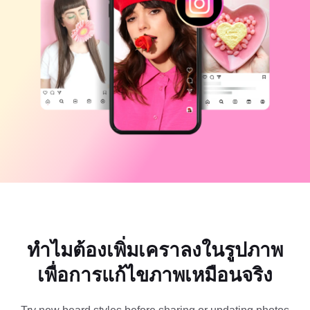
แม่แบบธุรกิจ
ความช่วยเหลือ
การตลาด
ศูนย์ความเชื่อถือ
ข้อความและเสียง
ไลฟ์สไตล์และวล็อก
แม่แบบอุตสาหกรรม
ศูนย์ช่วยเหลือ
คำบรรยายอัตโนมัติ
ดีไซน์แบบปรับแต่งเอง
แม่แบบรีแคป
แม่แบบคำบรรยาย
อื่นๆ
ห้องข่าว
การจดจำคำพูด
เกี่ยวกับเงื่อนไขการใช้บริการของ CapCut
ข้อความเป็นคำพูด
แหล่งข้อมูล
Dreamina Seedance 2.0 Launch
คู่มือแนะนำวิธีการ
เสียงพูดแบบปรับแต่งเอง
เทรนด์ในตลาด
ปรับปรุงเสียงพูด
ตัวเลือกยอดนิยม
ลดเสียงรบกวน
ทำไมต้องเพิ่มเคราลงในรูปภาพ
เปิด CapCut
เทรนด์และเคล็ดลับสำหรับแม่แบบ
เพื่อการแก้ไขภาพเหมือนจริง
รูปภาพ
อื่นๆ