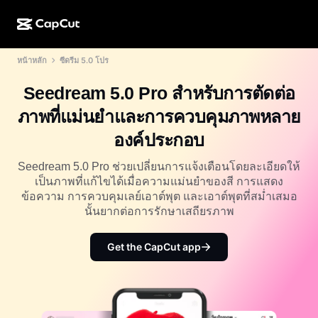
หน้าหลัก
ซีดรีม 5.0 โปร
การสร้างผลงานด้วย AI
ฟีเจอร์
เกี่ยวกับ
CapCut บนเดสก์ท็อป
แม่แบบโซเชียลมีเดีย
Seedream 5.0 Pro สำหรับการตัดต่อ
การดีไซน์ด้วย AI
เครื่องมือ AI
ชุมชน
CapCut ออนไลน์
แม่แบบเทศกาลวันหยุด
ภาพที่แม่นยำและการควบคุมภาพหลาย
สตูดิโอวิดีโอ
เครื่องมือสร้างและแก้ไขวิดีโอ
CapCut Pad
องค์ประกอบ
อื่นๆ
โครงการริเริ่ม
ตัวสร้างวิดีโอ AI
เครื่องมือสร้างและแก้ไขรูปภาพ
CapCut บนมือถือ
Seedream 5.0 Pro ช่วยเปลี่ยนการแจ้งเตือนโดยละเอียดให้
พันธมิตร
เป็นภาพที่แก้ไขได้เมื่อความแม่นยำของสี การแสดง
เครื่องมือสร้างรูปภาพ AI
เครื่องมือสร้างและแก้ไขเสียงพูด
Dreamina AI
ข้อความ การควบคุมเลย์เอาต์พุต และเอาต์พุตที่สม่ำเสมอ
แม่แบบปฏิทิน
โปรแกรมไพโอเนียร์
นั้นยากต่อการรักษาเสถียรภาพ
เครื่องมือปรับปรุงรูปภาพ AI
อื่นๆ
Pippit AI
แม่แบบวันครบรอบ
โปรแกรมพันธมิตรเพื่อการสร้างสรรค์
Get the CapCut app
Dreamina Seedance 2.5
โปรแกรม CapCut Creative Campus
กรณีการใช้งาน
Nano Banana Pro
แม่แบบเอฟเฟกต์
โซเชียลมีเดีย
Gemini Omni