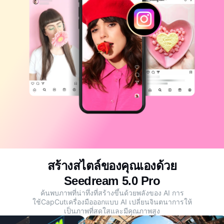
แม่แบบธุรกิจ
ความช่วยเหลือ
การตลาด
ศูนย์ความเชื่อถือ
ข้อความและเสียง
ไลฟ์สไตล์และวล็อก
แม่แบบอุตสาหกรรม
ศูนย์ช่วยเหลือ
คำบรรยายอัตโนมัติ
ดีไซน์แบบปรับแต่งเอง
แม่แบบรีแคป
แม่แบบคำบรรยาย
อื่นๆ
ห้องข่าว
การจดจำคำพูด
เกี่ยวกับเงื่อนไขการใช้บริการของ CapCut
ข้อความเป็นคำพูด
แหล่งข้อมูล
Dreamina Seedance 2.0 Launch
คู่มือแนะนำวิธีการ
เสียงพูดแบบปรับแต่งเอง
เทรนด์ในตลาด
ปรับปรุงเสียงพูด
สร้างสไตล์ของคุณเองด้วย
ตัวเลือกยอดนิยม
ลดเสียงรบกวน
Seedream 5.0 Pro
เปิด CapCut
ค้นพบภาพที่น่าทึ่งที่สร้างขึ้นด้วยพลังของ AI การ
เทรนด์และเคล็ดลับสำหรับแม่แบบ
ใช้CapCutเครื่องมือออกแบบ AI เปลี่ยนจินตนาการให้
รูปภาพ
เป็นภาพที่สดใสและมีคุณภาพสูง
อื่นๆ