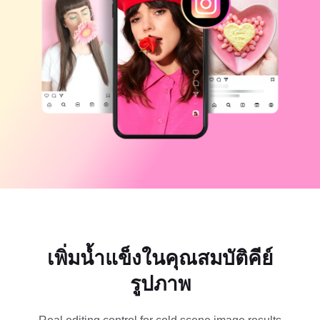
แม่แบบธุรกิจ
ความช่วยเหลือ
การตลาด
ศูนย์ความเชื่อถือ
ข้อความและเสียง
ไลฟ์สไตล์และวล็อก
แม่แบบอุตสาหกรรม
ศูนย์ช่วยเหลือ
คำบรรยายอัตโนมัติ
ดีไซน์แบบปรับแต่งเอง
แม่แบบรีแคป
แม่แบบคำบรรยาย
อื่นๆ
ห้องข่าว
การจดจำคำพูด
เกี่ยวกับเงื่อนไขการใช้บริการของ CapCut
ข้อความเป็นคำพูด
แหล่งข้อมูล
Dreamina Seedance 2.0 Launch
คู่มือแนะนำวิธีการ
เสียงพูดแบบปรับแต่งเอง
เทรนด์ในตลาด
ปรับปรุงเสียงพูด
ตัวเลือกยอดนิยม
ลดเสียงรบกวน
เพิ่มน้ำแข็งในคุณสมบัติคีย์
เปิด CapCut
เทรนด์และเคล็ดลับสำหรับแม่แบบ
รูปภาพ
รูปภาพ
อื่นๆ