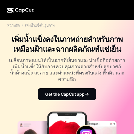
หน้าหลัก
เพิ่มน้ำแข็งในรูปภาพ
การสร้างผลงานด้วย AI
ฟีเจอร์
เกี่ยวกับ
CapCut บนเดสก์ท็อป
แม่แบบโซเชียลมีเดีย
เพิ่มน้ำแข็งลงในภาพถ่ายสำหรับภาพ
การดีไซน์ด้วย AI
เครื่องมือ AI
ชุมชน
CapCut ออนไลน์
แม่แบบเทศกาลวันหยุด
เหมือนฝ้าและฉากผลิตภัณฑ์แช่เย็น
สตูดิโอวิดีโอ
เครื่องมือสร้างและแก้ไขวิดีโอ
CapCut Pad
อื่นๆ
เปลี่ยนภาพแบนให้เป็นฉากที่เย็นชาและน่าเชื่อถือด้วยการ
โครงการริเริ่ม
ตัวสร้างวิดีโอ AI
เครื่องมือสร้างและแก้ไขรูปภาพ
เพิ่มน้ำแข็งให้กับการควบคุมภาพถ่ายสำหรับลูกบาศก์
CapCut บนมือถือ
น้ำค้างแข็ง ละลาย และตำแหน่งที่ตรงกับแสง พื้นผิว และ
พันธมิตร
เครื่องมือสร้างรูปภาพ AI
เครื่องมือสร้างและแก้ไขเสียงพูด
ความลึก
Dreamina AI
แม่แบบปฏิทิน
โปรแกรมไพโอเนียร์
เครื่องมือปรับปรุงรูปภาพ AI
อื่นๆ
Pippit AI
Get the CapCut app
แม่แบบวันครบรอบ
โปรแกรมพันธมิตรเพื่อการสร้างสรรค์
Dreamina Seedance 2.5
โปรแกรม CapCut Creative Campus
กรณีการใช้งาน
Nano Banana Pro
แม่แบบเอฟเฟกต์
โซเชียลมีเดีย
Gemini Omni