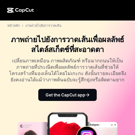
หน้าหลัก
ภาพถ่ายไปยังการวาดเส้น
การสร้างผลงานด้วย AI
ฟีเจอร์
เกี่ยวกับ
CapCut บนเดสก์ท็อป
แม่แบบโซเชียลมีเดีย
ภาพถ่ายไปยังการวาดเส้นเพื่อผลลัพธ์
การดีไซน์ด้วย AI
เครื่องมือ AI
ชุมชน
CapCut ออนไลน์
แม่แบบเทศกาลวันหยุด
สไตล์สเก็ตช์ที่สะอาดตา
สตูดิโอวิดีโอ
เครื่องมือสร้างและแก้ไขวิดีโอ
CapCut Pad
อื่นๆ
เปลี่ยนภาพเหมือน ภาพผลิตภัณฑ์ หรือฉากถนนให้เป็น
โครงการริเริ่ม
ตัวสร้างวิดีโอ AI
เครื่องมือสร้างและแก้ไขรูปภาพ
ภาพถ่ายที่ประณีตเพื่อผลลัพธ์การวาดเส้นที่ช่วยให้
CapCut บนมือถือ
โครงสร้างที่มองเห็นได้โดยไม่เกะกะ ดังนั้นรายละเอียดจึง
พันธมิตร
เครื่องมือสร้างรูปภาพ AI
เครื่องมือสร้างและแก้ไขเสียงพูด
ยังคงอ่านได้แม้ว่าภาพต้นฉบับจะรู้สึกยุ่งหรือติดตามยาก
Dreamina AI
แม่แบบปฏิทิน
โปรแกรมไพโอเนียร์
เครื่องมือปรับปรุงรูปภาพ AI
อื่นๆ
Pippit AI
Get the CapCut app
แม่แบบวันครบรอบ
โปรแกรมพันธมิตรเพื่อการสร้างสรรค์
Dreamina Seedance 2.5
โปรแกรม CapCut Creative Campus
กรณีการใช้งาน
Nano Banana Pro
แม่แบบเอฟเฟกต์
โซเชียลมีเดีย
Gemini Omni