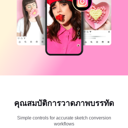
แม่แบบธุรกิจ
ความช่วยเหลือ
การตลาด
ศูนย์ความเชื่อถือ
ข้อความและเสียง
ไลฟ์สไตล์และวล็อก
แม่แบบอุตสาหกรรม
ศูนย์ช่วยเหลือ
คำบรรยายอัตโนมัติ
ดีไซน์แบบปรับแต่งเอง
แม่แบบรีแคป
แม่แบบคำบรรยาย
อื่นๆ
ห้องข่าว
การจดจำคำพูด
เกี่ยวกับเงื่อนไขการใช้บริการของ CapCut
ข้อความเป็นคำพูด
แหล่งข้อมูล
Dreamina Seedance 2.0 Launch
คู่มือแนะนำวิธีการ
เสียงพูดแบบปรับแต่งเอง
เทรนด์ในตลาด
ปรับปรุงเสียงพูด
ตัวเลือกยอดนิยม
ลดเสียงรบกวน
คุณสมบัติการวาดภาพบรรทัด
เปิด CapCut
เทรนด์และเคล็ดลับสำหรับแม่แบบ
Simple controls for accurate sketch conversion
รูปภาพ
workflows
อื่นๆ