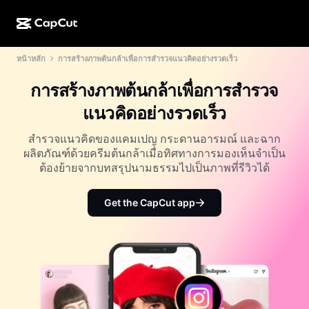
หน้าหลัก
การสร้างภาพต้นกล้าเพื่อการสำรวจแนวคิดอย่างรวดเร็ว
การสร้างผลงานด้วย AI
ฟีเจอร์
เกี่ยวกับ
CapCut บนเดสก์ท็อป
แม่แบบโซเชียลมีเดีย
การสร้างภาพต้นกล้าเพื่อการสำรวจ
การดีไซน์ด้วย AI
เครื่องมือ AI
ชุมชน
CapCut ออนไลน์
แม่แบบเทศกาลวันหยุด
แนวคิดอย่างรวดเร็ว
สตูดิโอวิดีโอ
เครื่องมือสร้างและแก้ไขวิดีโอ
CapCut Pad
อื่นๆ
สำรวจแนวคิดของแคมเปญ กระดานอารมณ์ และฉาก
โครงการริเริ่ม
ตัวสร้างวิดีโอ AI
เครื่องมือสร้างและแก้ไขรูปภาพ
ผลิตภัณฑ์ด้วยครีมต้นกล้าเมื่อทิศทางการมองเห็นจำเป็น
CapCut บนมือถือ
ต้องย้ายจากบทสรุปนามธรรมไปเป็นภาพที่รีวิวได้
พันธมิตร
เครื่องมือสร้างรูปภาพ AI
เครื่องมือสร้างและแก้ไขเสียงพูด
Dreamina AI
แม่แบบปฏิทิน
โปรแกรมไพโอเนียร์
Get the CapCut app
เครื่องมือปรับปรุงรูปภาพ AI
อื่นๆ
Pippit AI
แม่แบบวันครบรอบ
โปรแกรมพันธมิตรเพื่อการสร้างสรรค์
Dreamina Seedance 2.5
โปรแกรม CapCut Creative Campus
กรณีการใช้งาน
Nano Banana Pro
แม่แบบเอฟเฟกต์
โซเชียลมีเดีย
Gemini Omni