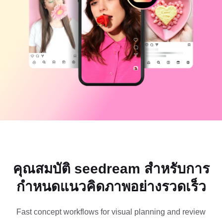
แม่แบบธุรกิจ
ความช่วยเหลือ
การตลาด
ศูนย์ความเชื่อถือ
ข้อความและเสียง
ไลฟ์สไตล์และวล็อก
แม่แบบอุตสาหกรรม
ศูนย์ช่วยเหลือ
คำบรรยายอัตโนมัติ
ดีไซน์แบบปรับแต่งเอง
แม่แบบรีแคป
แม่แบบคำบรรยาย
อื่นๆ
ห้องข่าว
การจดจำคำพูด
เกี่ยวกับเงื่อนไขการใช้บริการของ CapCut
ข้อความเป็นคำพูด
แหล่งข้อมูล
Dreamina Seedance 2.0 Launch
คู่มือแนะนำวิธีการ
เสียงพูดแบบปรับแต่งเอง
เทรนด์ในตลาด
ปรับปรุงเสียงพูด
คุณสมบัติ seedream สำหรับการ
ตัวเลือกยอดนิยม
ลดเสียงรบกวน
กำหนดแนวคิดภาพอย่างรวดเร็ว
เปิด CapCut
เทรนด์และเคล็ดลับสำหรับแม่แบบ
รูปภาพ
Fast concept workflows for visual planning and review
อื่นๆ