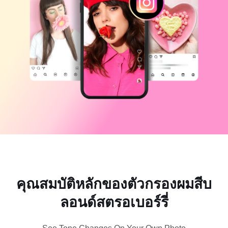
แม่แบบธุรกิจ
ความช่วยเหลือ
การตลาด
ศูนย์ความเชื่อถือ
ข้อความและเสียง
ไลฟ์สไตล์และวล็อก
แม่แบบอุตสาหกรรม
ศูนย์ช่วยเหลือ
คำบรรยายอัตโนมัติ
ดีไซน์แบบปรับแต่งเอง
แม่แบบรีแคป
แม่แบบคำบรรยาย
อื่นๆ
ห้องข่าว
การจดจำคำพูด
เกี่ยวกับเงื่อนไขการใช้บริการของ CapCut
ข้อความเป็นคำพูด
แหล่งข้อมูล
Dreamina Seedance 2.0 Launch
คู่มือแนะนำวิธีการ
เสียงพูดแบบปรับแต่งเอง
เทรนด์ในตลาด
ปรับปรุงเสียงพูด
ตัวเลือกยอดนิยม
ลดเสียงรบกวน
คุณสมบัติหลักของตัวกรองผมสีบ
เปิด CapCut
เทรนด์และเคล็ดลับสำหรับแม่แบบ
ลอนด์สตรอเบอร์รี่
รูปภาพ
อื่นๆ