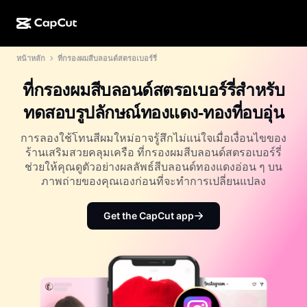
หน้าหลัก
ที่กรองผมสีบลอนด์สตรอเบอร์รี่
การสร้างผลงานด้วย AI
ฟีเจอร์
เกี่ยวกับ
CapCut บนเดสก์ท็อป
แม่แบบโซเชียลมีเดีย
ที่กรองผมสีบลอนด์สตรอเบอร์รี่สำหรับ
การดีไซน์ด้วย AI
เครื่องมือ AI
ชุมชน
CapCut ออนไลน์
แม่แบบเทศกาลวันหยุด
ทดสอบรูปลักษณ์ทองแดง-ทองที่อบอุ่น
สตูดิโอวิดีโอ
เครื่องมือสร้างและแก้ไขวิดีโอ
CapCut Pad
อื่นๆ
การลองใช้โทนสีผมใหม่อาจรู้สึกไม่แน่ใจเมื่อเงื่อนไขของ
โครงการริเริ่ม
ตัวสร้างวิดีโอ AI
เครื่องมือสร้างและแก้ไขรูปภาพ
ร้านเสริมสวยคลุมเครือ ที่กรองผมสีบลอนด์สตรอเบอร์รี่
CapCut บนมือถือ
ช่วยให้คุณดูตัวอย่างผลลัพธ์สีบลอนด์ทองแดงอ่อน ๆ บน
พันธมิตร
เครื่องมือสร้างรูปภาพ AI
เครื่องมือสร้างและแก้ไขเสียงพูด
ภาพถ่ายของคุณเองก่อนที่จะทำการเปลี่ยนแปลง
Dreamina AI
แม่แบบปฏิทิน
โปรแกรมไพโอเนียร์
เครื่องมือปรับปรุงรูปภาพ AI
อื่นๆ
Pippit AI
Get the CapCut app
แม่แบบวันครบรอบ
โปรแกรมพันธมิตรเพื่อการสร้างสรรค์
Dreamina Seedance 2.5
โปรแกรม CapCut Creative Campus
กรณีการใช้งาน
Nano Banana Pro
แม่แบบเอฟเฟกต์
โซเชียลมีเดีย
Gemini Omni