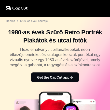
Honlap
1980-as évek szűrője
MI-alkotás
Funkciók
Névjegy
CapCut Desktop
Közösségimédia-sablonok
1980-as évek Szűrő Retro Portrék
MI-dizájn
MI-eszközök
Közösség
CapCut Online
Ünnepi sablonok
Plakátok és utcai fotók
Videóstúdió
Videószerkesztő és -generátor
CapCut Pad
Több
Hozd elhalványult pillanatképeket, neon
Kezdeményezések
MI-videógenerátor
Képszerkesztő és -generátor
étkezőjeleneteket és szalagos korszak portrékat egy
CapCut Mobile
vizuális nyelvre egy 1980-as évek szűrőjével, amely
Partnerek
MI-képgenerátor
Beszédhang-generátor és -szerkesztő
megőrzi a gabonát, a ragyogást és a színkontrasztot.
Dreamina AI
Naptársablonok
Úttörőprogram
MI-képminőség-javító
Több
Pippit AI
Get the CapCut app
Évfordulós sablonok
Kreatív partnerprogram
Dreamina Seedance 2.5
CapCut kreatív campus
Felhasználási területek
Nano Banana Pro
Effektsablonok
Közösségi média
Gemini Omni