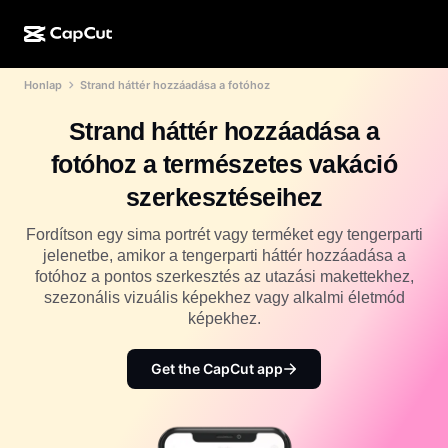
Honlap
Strand háttér hozzáadása a fotóhoz
MI-alkotás
Funkciók
Névjegy
CapCut Desktop
Közösségimédia-sablonok
Strand háttér hozzáadása a
MI-dizájn
MI-eszközök
Közösség
CapCut Online
Ünnepi sablonok
fotóhoz a természetes vakáció
Videóstúdió
Videószerkesztő és -generátor
CapCut Pad
szerkesztéseihez
Több
Kezdeményezések
MI-videógenerátor
Képszerkesztő és -generátor
CapCut Mobile
Fordítson egy sima portrét vagy terméket egy tengerparti
Partnerek
jelenetbe, amikor a tengerparti háttér hozzáadása a
MI-képgenerátor
Beszédhang-generátor és -szerkesztő
Dreamina AI
fotóhoz a pontos szerkesztés az utazási makettekhez,
Naptársablonok
Úttörőprogram
szezonális vizuális képekhez vagy alkalmi életmód
MI-képminőség-javító
Több
Pippit AI
képekhez.
Évfordulós sablonok
Kreatív partnerprogram
Dreamina Seedance 2.5
Get the CapCut app
CapCut kreatív campus
Felhasználási területek
Nano Banana Pro
Effektsablonok
Közösségi média
Gemini Omni