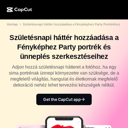
Honlap
Születésnapi háttér hozzáadása a Fényképhez Party Portrékhoz
MI-alkotás
Funkciók
Névjegy
CapCut Desktop
Közösségimédia-sablonok
Születésnapi háttér hozzáadása a
MI-dizájn
MI-eszközök
Közösség
CapCut Online
Ünnepi sablonok
Fényképhez Party portrék és
Videóstúdió
Videószerkesztő és -generátor
CapCut Pad
ünneplés szerkesztéseihez
Több
Kezdeményezések
MI-videógenerátor
Képszerkesztő és -generátor
CapCut Mobile
Adjon hozzá születésnapi hátteret a fotóhoz, ha egy
Partnerek
sima portrénak ünnepi környezetre van szüksége, de a
MI-képgenerátor
Beszédhang-generátor és -szerkesztő
Dreamina AI
megfelelő világítás, hangulat és életkornak megfelelő
Naptársablonok
Úttörőprogram
dekoráció nehéz lehet tervezési készségek nélkül.
MI-képminőség-javító
Több
Pippit AI
Évfordulós sablonok
Kreatív partnerprogram
Get the CapCut app
Dreamina Seedance 2.5
CapCut kreatív campus
Felhasználási területek
Nano Banana Pro
Effektsablonok
Közösségi média
Gemini Omni