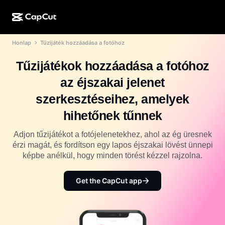
Honlap
Tűzijáték hozzáadása a fotóhoz
MI-alkotás
Funkciók
Névjegy
CapCut Desktop
Közösségimédia-sablonok
Tűzijátékok hozzáadása a fotóhoz
MI-dizájn
MI-eszközök
Közösség
CapCut Online
Ünnepi sablonok
az éjszakai jelenet
Videóstúdió
Videószerkesztő és -generátor
CapCut Pad
szerkesztéseihez, amelyek
Több
Kezdeményezések
MI-videógenerátor
Képszerkesztő és -generátor
hihetőnek tűnnek
CapCut Mobile
Partnerek
MI-képgenerátor
Beszédhang-generátor és -szerkesztő
Adjon tűzijátékot a fotójelenetekhez, ahol az ég üresnek
Dreamina AI
Naptársablonok
érzi magát, és fordítson egy lapos éjszakai lövést ünnepi
Úttörőprogram
MI-képminőség-javító
képbe anélkül, hogy minden törést kézzel rajzolna.
Több
Pippit AI
Évfordulós sablonok
Kreatív partnerprogram
Dreamina Seedance 2.5
Get the CapCut app
CapCut kreatív campus
Felhasználási területek
Nano Banana Pro
Effektsablonok
Közösségi média
Gemini Omni