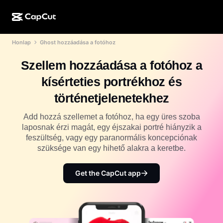
Honlap
Ghost hozzáadása a fotóhoz
MI-alkotás
Funkciók
Névjegy
CapCut Desktop
Közösségimédia-sablonok
Szellem hozzáadása a fotóhoz a
MI-dizájn
MI-eszközök
Közösség
CapCut Online
Ünnepi sablonok
kísérteties portrékhoz és
Videóstúdió
Videószerkesztő és -generátor
CapCut Pad
történetjelenetekhez
Több
Kezdeményezések
MI-videógenerátor
Képszerkesztő és -generátor
CapCut Mobile
Add hozzá szellemet a fotóhoz, ha egy üres szoba
Partnerek
laposnak érzi magát, egy éjszakai portré hiányzik a
MI-képgenerátor
Beszédhang-generátor és -szerkesztő
Dreamina AI
feszültség, vagy egy paranormális koncepciónak
Naptársablonok
Úttörőprogram
szüksége van egy hihető alakra a keretbe.
MI-képminőség-javító
Több
Pippit AI
Évfordulós sablonok
Kreatív partnerprogram
Get the CapCut app
Dreamina Seedance 2.5
CapCut kreatív campus
Felhasználási területek
Nano Banana Pro
Effektsablonok
Közösségi média
Gemini Omni