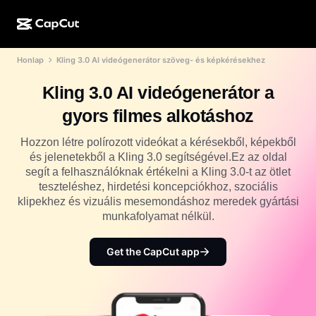
Honlap
Kling 3.0 AI videógenerátor szöveg- és képkérésekhez
MI-alkotás
Funkciók
Névjegy
CapCut Desktop
Közösségimédia-sablonok
Kling 3.0 AI videógenerátor a
MI-dizájn
MI-eszközök
Közösség
CapCut Online
Ünnepi sablonok
gyors filmes alkotáshoz
Videóstúdió
Videószerkesztő és -generátor
CapCut Pad
Több
Hozzon létre polírozott videókat a kérésekből, képekből
Kezdeményezések
MI-videógenerátor
Képszerkesztő és -generátor
és jelenetekből a Kling 3.0 segítségével.Ez az oldal
CapCut Mobile
segít a felhasználóknak értékelni a Kling 3.0-t az ötlet
Partnerek
MI-képgenerátor
Beszédhang-generátor és -szerkesztő
teszteléshez, hirdetési koncepciókhoz, szociális
Dreamina AI
Naptársablonok
klipekhez és vizuális mesemondáshoz meredek gyártási
Úttörőprogram
MI-képminőség-javító
munkafolyamat nélkül.
Több
Pippit AI
Évfordulós sablonok
Kreatív partnerprogram
Dreamina Seedance 2.5
Get the CapCut app
CapCut kreatív campus
Felhasználási területek
Nano Banana Pro
Effektsablonok
Közösségi média
Gemini Omni