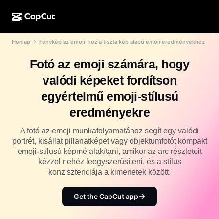
Honlap
Fénykép az emoji-hoz a tiszta kép alapú emoji eredményekhez
MI-alkotás
Funkciók
Névjegy
CapCut Desktop
Közösségimédia-sablonok
Fotó az emoji számára, hogy
MI-dizájn
MI-eszközök
Közösség
CapCut Online
Ünnepi sablonok
valódi képeket fordítson
Videóstúdió
Videószerkesztő és -generátor
CapCut Pad
egyértelmű emoji-stílusú
Több
Kezdeményezések
MI-videógenerátor
Képszerkesztő és -generátor
eredményekre
CapCut Mobile
Partnerek
MI-képgenerátor
Beszédhang-generátor és -szerkesztő
A fotó az emoji munkafolyamatához segít egy valódi
Dreamina AI
Naptársablonok
portrét, kisállat pillanatképet vagy objektumfotót kompakt
Úttörőprogram
MI-képminőség-javító
emoji-stílusú képmé alakítani, amikor az arc részleteit
Több
Pippit AI
Évfordulós sablonok
kézzel nehéz leegyszerűsíteni, és a stílus
Kreatív partnerprogram
Dreamina Seedance 2.5
konzisztenciája a kimenetek között.
CapCut kreatív campus
Felhasználási területek
Nano Banana Pro
Get the CapCut app
Effektsablonok
Közösségi média
Gemini Omni