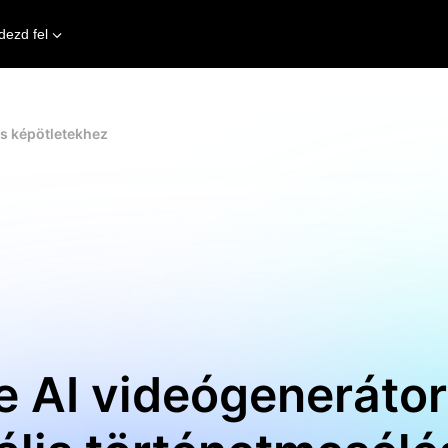
dezd fel
és képötletekhez
e AI videógenerátor