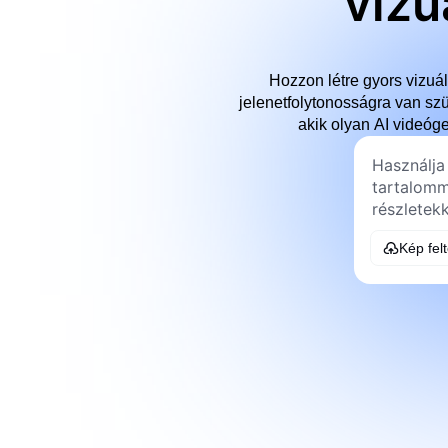
vizu
Hozzon létre gyors vizuá
jelenetfolytonosságra van sz
akik olyan AI videóg
Kép fel