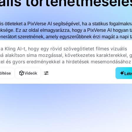
ális történetmesél
lis ötleteket a PixVerse AI segítségével, ha a statikus fogalma
üksége. Ez az oldal elmagyarázza, hogy a PixVerse AI hogyan t
enerátort szeretnének, amely egyszerűbbnek érzi magát a napi 
töltése
Videók
Lét