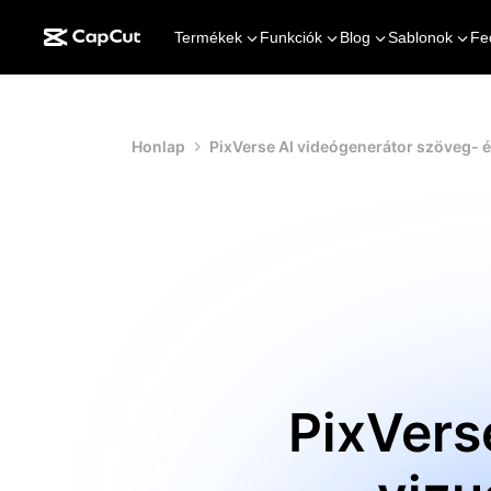
Termékek
Funkciók
Blog
Sablonok
Fe
Honlap
PixVerse AI videógenerátor szöveg- 
PixVers