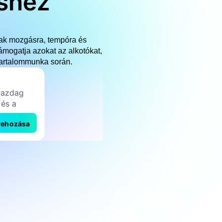
éshez
knak mozgásra, tempóra és
ámogatja azokat az alkotókat,
tartalommunka során.
rehozása