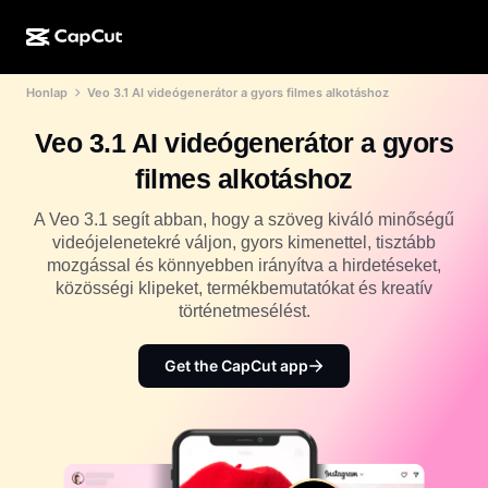
Honlap
Veo 3.1 AI videógenerátor a gyors filmes alkotáshoz
MI-alkotás
Funkciók
Névjegy
CapCut Desktop
Közösségimédia-sablonok
Veo 3.1 AI videógenerátor a gyors
MI-dizájn
MI-eszközök
Közösség
CapCut Online
Ünnepi sablonok
filmes alkotáshoz
Videóstúdió
Videószerkesztő és -generátor
CapCut Pad
Több
A Veo 3.1 segít abban, hogy a szöveg kiváló minőségű
Kezdeményezések
MI-videógenerátor
Képszerkesztő és -generátor
videójelenetekré váljon, gyors kimenettel, tisztább
CapCut Mobile
mozgással és könnyebben irányítva a hirdetéseket,
Partnerek
MI-képgenerátor
Beszédhang-generátor és -szerkesztő
közösségi klipeket, termékbemutatókat és kreatív
Dreamina AI
Naptársablonok
történetmesélést.
Úttörőprogram
MI-képminőség-javító
Több
Pippit AI
Évfordulós sablonok
Kreatív partnerprogram
Get the CapCut app
Dreamina Seedance 2.5
CapCut kreatív campus
Felhasználási területek
Nano Banana Pro
Effektsablonok
Közösségi média
Gemini Omni