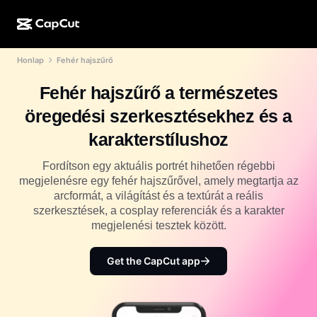
Honlap
Fehér hajszűrő
MI-alkotás
Funkciók
Névjegy
CapCut Desktop
Közösségimédia-sablonok
Fehér hajszűrő a természetes
MI-dizájn
MI-eszközök
Közösség
CapCut Online
Ünnepi sablonok
öregedési szerkesztésekhez és a
Videóstúdió
Videószerkesztő és -generátor
CapCut Pad
karakterstílushoz
Több
Kezdeményezések
MI-videógenerátor
Képszerkesztő és -generátor
CapCut Mobile
Fordítson egy aktuális portrét hihetően régebbi
Partnerek
megjelenésre egy fehér hajszűrővel, amely megtartja az
MI-képgenerátor
Beszédhang-generátor és -szerkesztő
Dreamina AI
arcformát, a világítást és a textúrát a reális
Naptársablonok
Úttörőprogram
szerkesztések, a cosplay referenciák és a karakter
MI-képminőség-javító
Több
Pippit AI
megjelenési tesztek között.
Évfordulós sablonok
Kreatív partnerprogram
Dreamina Seedance 2.5
Get the CapCut app
CapCut kreatív campus
Felhasználási területek
Nano Banana Pro
Effektsablonok
Közösségi média
Gemini Omni